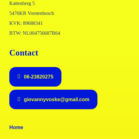
Kattenberg 5
5476KR Vorstenbosch
KVK: 89688341
BTW: NL004756687B64
Contact
06-23820275
giovannyvoske@gmail.com
Home