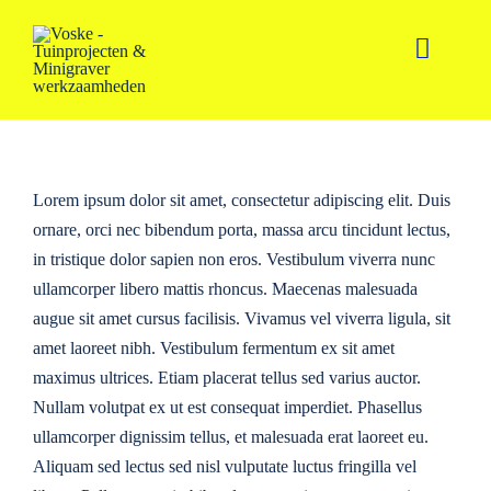
Ga
naar
Toggle
inhoud
Naviga
Home
Diensten
Lorem ipsum dolor sit amet, consectetur adipiscing elit. Duis
ornare, orci nec bibendum porta, massa arcu tincidunt lectus,
Portfolio
in tristique dolor sapien non eros. Vestibulum viverra nunc
ullamcorper libero mattis rhoncus. Maecenas malesuada
Contact
augue sit amet cursus facilisis. Vivamus vel viverra ligula, sit
amet laoreet nibh. Vestibulum fermentum ex sit amet
maximus ultrices. Etiam placerat tellus sed varius auctor.
Nullam volutpat ex ut est consequat imperdiet. Phasellus
ullamcorper dignissim tellus, et malesuada erat laoreet eu.
Aliquam sed lectus sed nisl vulputate luctus fringilla vel