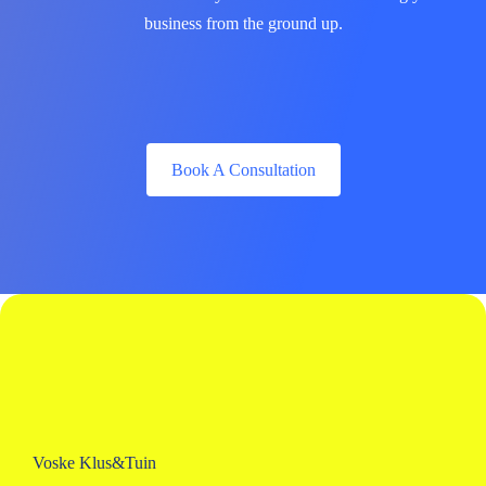
business from the ground up.
Book A Consultation
Voske Klus&Tuin